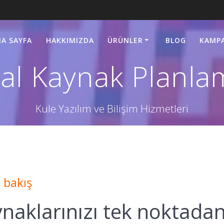
A SAYFA
HAKKIMIZDA
ÜRÜNLER
BLOG
KAMP
l Kaynak Planla
Kule Yazılım ve Bilişim Hizmetleri
 bakış
naklarınızı tek noktada