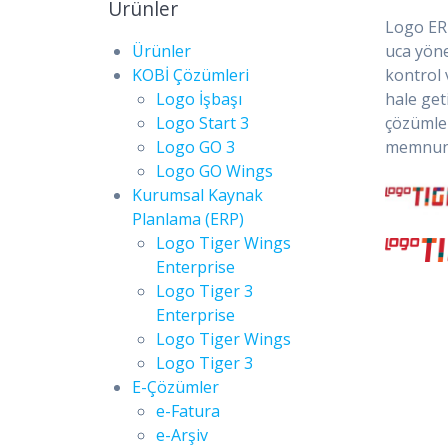
Ürünler
Logo ERP
Ürünler
uca yöne
KOBİ Çözümleri
kontrol 
Logo İşbaşı
hale get
Logo Start 3
çözümler
Logo GO 3
memnuniy
Logo GO Wings
Kurumsal Kaynak
Planlama (ERP)
Logo Tiger Wings
Enterprise
Logo Tiger 3
Enterprise
Logo Tiger Wings
Logo Tiger 3
E-Çözümler
e-Fatura
e-Arşiv