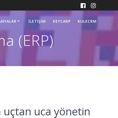
ANYALAR
İLETIŞIM
KEYCARP
KULECRM
ma (ERP)
n uçtan uca yönetin